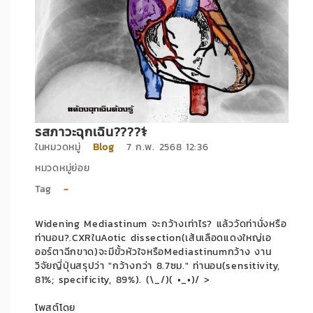
รสภาวะฉุกเฉิน????‍⚕️
ในหมวดหมู่
Blog
7 ก.พ. 2568 12:36
หมวดหมู่ย่อย
Tag
-
Widening Mediastinum จะกว้างเท่าไร? แล้ววัดท่านั่งหรือ
ท่านอน?.CXRในAotic dissection(เส้นเลือดแดงใหญ่เอ
ออร์ตาฉีกขาด)จะมีขั้วหัวใจหรือMediastinumกว้าง งาน
วิจัยญี่ปุ่นสรุปว่า "กว้างกว่า 8.7ซม." ท่านอน(sensitivity,
81%; specificity, 89%). (\_/)( •_•)/ >
โพสต์โดย