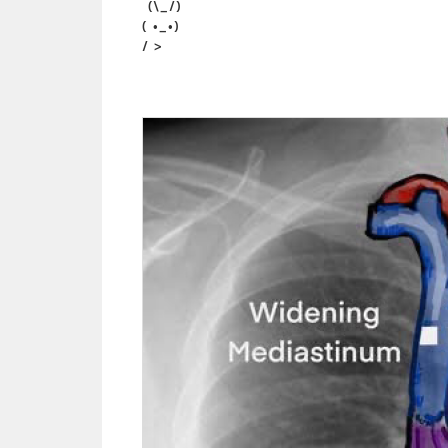
(\_/)
( •_•)
/ >