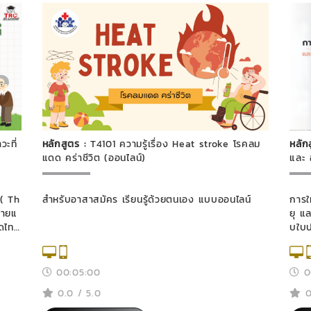
วะที่
หลักสูตร :
T4101 ความรู้เรื่อง Heat stroke โรคลม
หลัก
แดด คร่าชีวิต (ออนไลน์)
และ อ
 ( Th
สำหรับอาสาสมัคร เรียนรู้ด้วยตนเอง แบบออนไลน์
การใ
นายแ
ยุ และ 
ดไท
บใบป
สุขภ
00:05:00
0
0.0 / 5.0
0