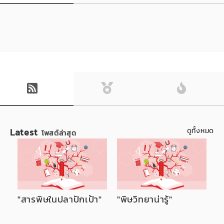
Latest
ดูทั้งหมด
โพสต์ล่าสุด
"สารพิษในปลาปักเป้า"
"พิษวิทยาน่ารู้"
"
ห