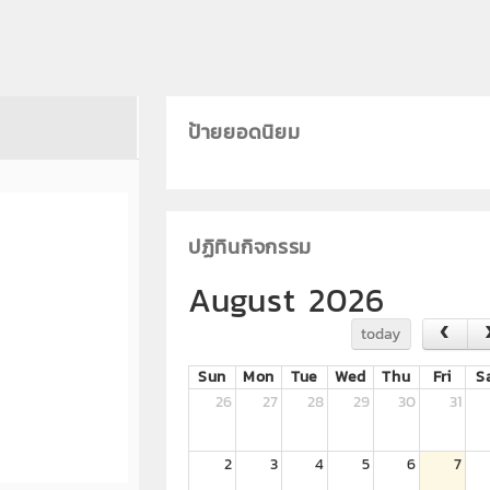
ป้ายยอดนิยม
ปฏิทินกิจกรรม
August 2026
today
Sun
Mon
Tue
Wed
Thu
Fri
S
26
27
28
29
30
31
2
3
4
5
6
7