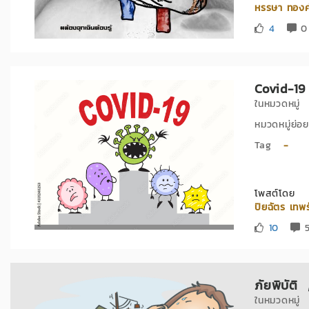
หรรษา ทอง
4
0 
Covid-1
ในหมวดหมู
หมวดหมู่ย
Tag
-
โพสต์โดย
ปิยฉัตร เทพร
10
5
ภัยพิบัติ
ในหมวดหมู