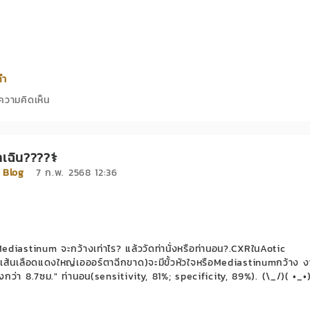
คำ
ความคิดเห็น
กเฉิน????‍⚕️
่
Blog
7 ก.พ. 2568 12:36
่อย
diastinum จะกว้างเท่าไร? แล้ววัดท่านั่งหรือท่านอน?.CXRในAotic
เส้นเลือดแดงใหญ่เอออร์ตาฉีกขาด)จะมีขั้วหัวใจหรือMediastinumกว้าง งานว
างกว่า 8.7ซม." ท่านอน(sensitivity, 81%; specificity, 89%). (\_/)( •_•