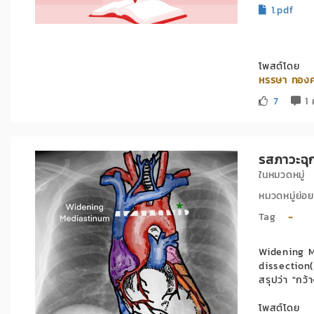
1.pdf
โพสต์โดย
หรรษา ทอง
7
1 
รสภาวะฉุ
ในหมวดหมู
หมวดหมู่ย
Tag
-
Widening Me
dissection(
สรุปว่า "กว้
โพสต์โดย