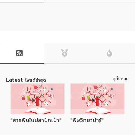
Latest
ดูทั้งหมด
โพสต์ล่าสุด
"สารพิษในปลาปักเป้า"
"พิษวิทยาน่ารู้"
"
ห